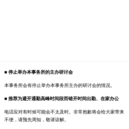
■
在会议等场合配戴口罩
经询问客户意向后，本事务所的律师、职员有时会在会议场
合配戴口罩。
■ 推荐非见面形式的会议
关于会议，本事务所有时会根据需要提议以电视会议及电话
会议等形式进行。
■ 停止举办本事务所的主办研讨会
本事务所会有停止举办本事务所主办的研讨会的情况。
■
推荐为避开通勤高峰时间段而错开时间出勤、在家办公
电话应对有时候可能会不太及时。非常抱歉将会给大家带来
不便，请预先周知，敬请谅解。