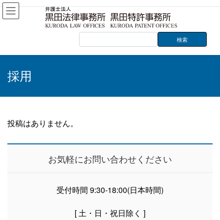
コ
ナ
ン
ビ
テ
ゲ
ン
ー
ツ
シ
へ
ョ
ス
ン
採用
キ
に
ッ
移
プ
動
投稿はありません。
お気軽にお問い合わせください
受付時間 9:30-18:00(日本時間)
[ 土・日・祝日除く ]