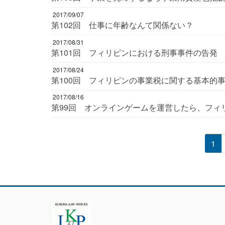
2017/09/07
第102回 仕事に年齢なんて関係ない？
2017/08/31
第101回 フィリピンにおける刑事事件の告発
2017/08/24
第100回 フィリピンの事業税に関する基本的
2017/08/16
第99回 オンラインゲームを運営したら、フ
投
固
1
定
稿
ペ
ー
の
ジ
ペ