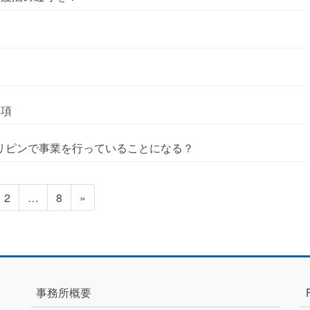
事項
ィリピンで事業を行っていることになる？
固
固
2
…
8
»
定
定
ペ
ペ
ー
ー
ジ
ジ
事務所概要