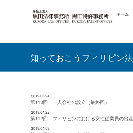
コ
ナ
ン
ビ
ホーム
テ
ゲ
ン
ー
ツ
シ
へ
ョ
ス
ン
キ
に
ッ
移
知っておこうフィリピン法
プ
動
2019/06/24
第113回 一人会社の設立（最終回）
2019/04/22
第112回 フィリピンにおける女性従業員の出
2019/04/09