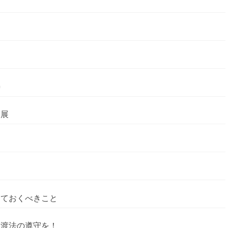
改善
発展
っておくべきこと
譲渡法の遵守を！