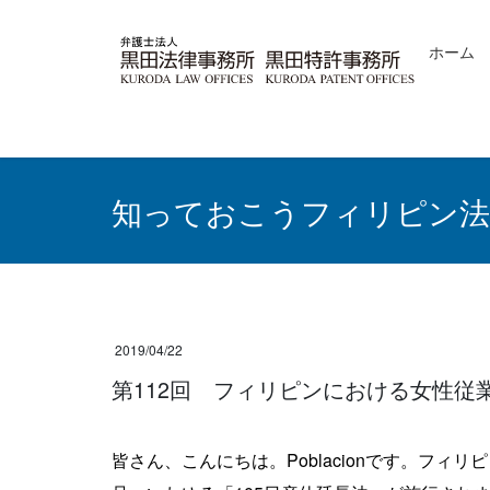
コ
ナ
ン
ビ
ホーム
テ
ゲ
ン
ー
ツ
シ
へ
ョ
ス
ン
キ
に
ッ
移
知っておこうフィリピン法
プ
動
2019/04/22
第112回 フィリピンにおける女性
皆さん、こんにちは。Poblacionです。フィ