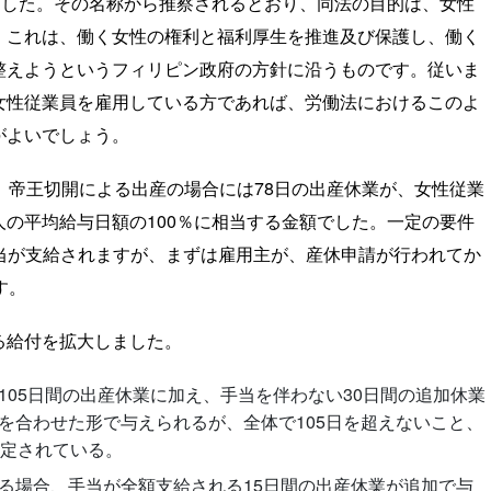
ました。その名称から推察されるとおり、同法の目的は、女性
。これは、働く女性の権利と福利厚生を推進及び保護し、働く
整えようというフィリピン政府の方針に沿うものです。従いま
女性従業員を雇用している方であれば、労働法におけるこのよ
がよいでしょう。
、帝王切開による出産の場合には78日の出産休業が、女性従業
の平均給与日額の100％に相当する金額でした。一定の要件
当が支給されますが、まずは雇用主が、産休申請が行われてか
す。
る給付を拡大しました。
05日間の出産休業に加え、手当を伴わない30日間の追加休業
を合わせた形で与えられるが、全体で105日を超えないこと、
規定されている。
る場合、手当が全額支給される15日間の出産休業が追加で与