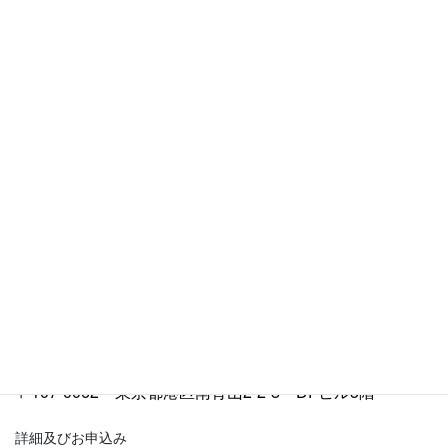
講師
当事務所弁護士
尾上 由紀
黒田日本外国法事務律師事務所パートナー 台湾弁護士
蘇 逸修
黒田日本外国法事務律師事務所パートナー 台湾弁護士
鄭 惟駿
主催者
弁護士法人黒田法律事務所
会場
アットビジネスセンター シェア会議室 青山一丁目
〒107-0062 東京都港区南青山2-2-8 DFビル3階
詳細及びお申込み