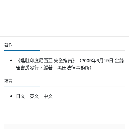
2003年 日本國司法考試及格
2005年 登錄於日本律師聯合會、東京律師協會(第58
期)
著作
《進駐印度尼西亞 完全指南》（2009年6月19日 金絲
雀書房發行，編著：黑田法律事務所）
語言
日文 英文 中文