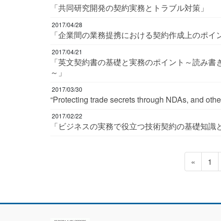
「共同研究開発の契約実務とトラブル対策」
2017/04/28
「企業間の業務提携における契約作成上のポイ
2017/04/21
「英文契約書の基礎と実務のポイント～読み書きにおける注意点や頻出する契約を中心にカウンター案まで
～」
2017/03/30
“Protecting trade secrets through NDAs, and ot
2017/02/22
「ビジネスの実務で役立つ技術契約の基礎知識
投
固
«
1
定
稿
ペ
ー
の
ジ