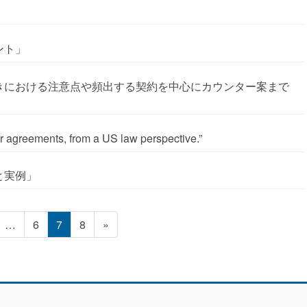
ント」
her agreements, from a US law perspective.”
と実例」
固
固
固
…
6
7
8
»
定
定
定
ペ
ペ
ペ
ー
ー
ー
ジ
ジ
ジ