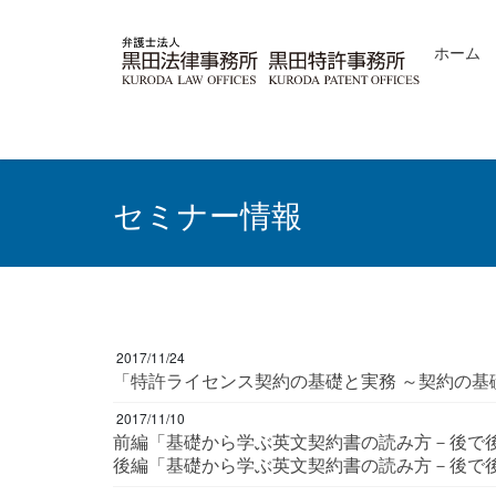
コ
ナ
ン
ビ
ホーム
テ
ゲ
ン
ー
ツ
シ
へ
ョ
ス
ン
キ
に
ッ
移
セミナー情報
プ
動
2017/11/24
「特許ライセンス契約の基礎と実務 ～契約の
2017/11/10
前編「基礎から学ぶ英文契約書の読み方－後で
後編「基礎から学ぶ英文契約書の読み方－後で