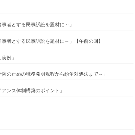
を当事者とする民事訴訟を題材に～」
を当事者とする民事訴訟を題材に～」【午前の回】
と実例」
争予防のための職務発明規程から紛争対処法まで～」
ライアンス体制構築のポイント」