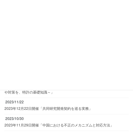
2024/09/19
2024年12月12日開催「ビジネスの実務で役立つ技術契約の基礎知識と実例～
秘密保持契約、共同研究開発、共同出願契約、製造委託契約、特許ライセン
ス契約～」
2024/06/13
2024年7月3日開催「日本と海外のハラスメントの違いとは？ ～海外での裁判
事例・相談事例から学ぶ、グローバル企業のためのハラスメント対策～」
2024/04/01
2024年4月25日開催【動画セミナー】パワハラのリアルな当事者の悩みと対
策例
2024/01/10
2024年1月19日開催「多角的な他社特許対策と戦略～他社特許対策の必要性
や対策を、特許の基礎知識～」
2023/11/22
2023年12月22日開催「共同研究開発契約を巡る実務」
2023/10/30
2023年11月29日開催「中国における不正のメカニズムと対応方法」