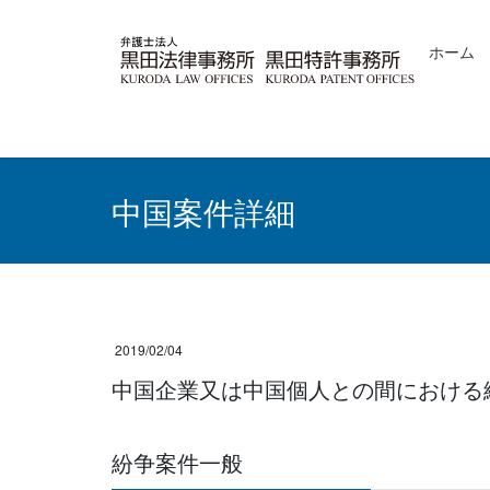
コ
ナ
ン
ビ
ホーム
テ
ゲ
ン
ー
ツ
シ
へ
ョ
ス
ン
キ
に
ッ
移
中国案件詳細
プ
動
2019/02/04
中国企業又は中国個人との間における
紛争案件一般