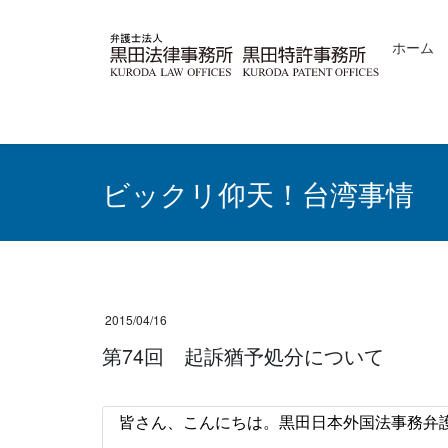
コ
ナ
ン
ビ
ホーム
テ
ゲ
ン
ー
ツ
シ
へ
ョ
ス
ン
キ
に
ッ
移
ビックリ仰天！台湾事情
プ
動
2015/04/16
第74回 起訴猶予処分について
皆さん、こんにちは。黒田日本外国法事務弁護