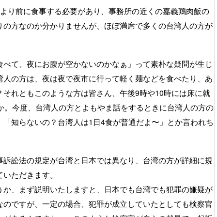
時より前に食事する必要があり、事務所の近くの嘉義鶏肉飯の
りの方なのか分かりませんが、ほぼ満席で多くの台湾人の方が
食べて、夜にお腹が空かないのかなぁ」って素朴な疑問が生じ
湾人の方は、夜は夜で夜市に行って軽く麺などを食べたり、あ
それともこのような方は皆さん、午後9時や10時には床に就
うか。今度、台湾人の方とよもやま話をするときに台湾人の方の
、「知らないの？台湾人は1日4食が普通だよ〜」とか言われち
事訴訟法の規定が台湾と日本では異なり、台湾の方が詳細に規
ていただきます。
うか、まず説明いたしますと、日本でも台湾でも犯罪の嫌疑が
なのですが、一定の場合、犯罪が成立していたとしても検察官