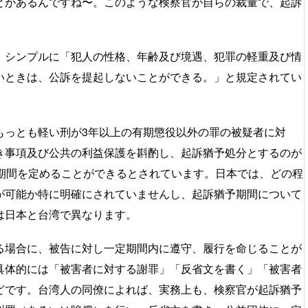
とがあるんですね〜。このような検察官が自らの裁量で、起訴
、シンプルに「犯人の性格、年齢及び境遇、犯罪の軽重及び情
いときは、公訴を提起しないことができる。」と規定されてい
もっとも軽い刑が3年以上の有期懲役以外の罪の被疑者に対
き事項及び公共の利益保護を斟酌し、起訴猶予処分とするのが
予期間を定めることができるとされています。日本では、どの程
が可能か特に明確にされていませんし、起訴猶予期間について
は日本と台湾で異なります。
る場合に、被告に対し一定期間内に遵守、履行を命じることが
具体的には「被害者に対する謝罪」「反省文を書く」「被害者
どです。台湾人の同僚によれば、実務上も、検察官が起訴猶予