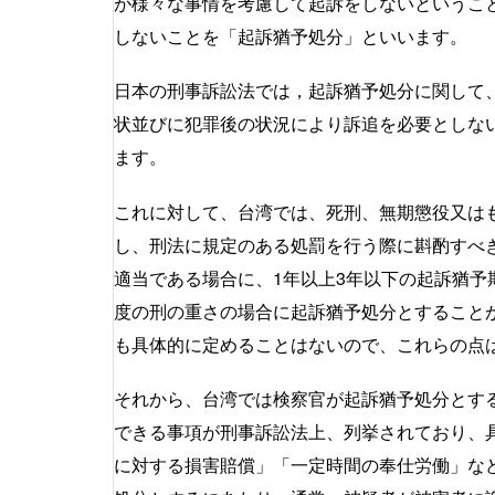
が様々な事情を考慮して起訴をしないというこ
しないことを「起訴猶予処分」といいます。
日本の刑事訴訟法では，起訴猶予処分に関して
状並びに犯罪後の状況により訴追を必要としな
ます。
これに対して、台湾では、死刑、無期懲役又は
し、刑法に規定のある処罰を行う際に斟酌すべ
適当である場合に、1年以上3年以下の起訴猶
度の刑の重さの場合に起訴猶予処分とすること
も具体的に定めることはないので、これらの点
それから、台湾では検察官が起訴猶予処分とす
できる事項が刑事訴訟法上、列挙されており、
に対する損害賠償」「一定時間の奉仕労働」な