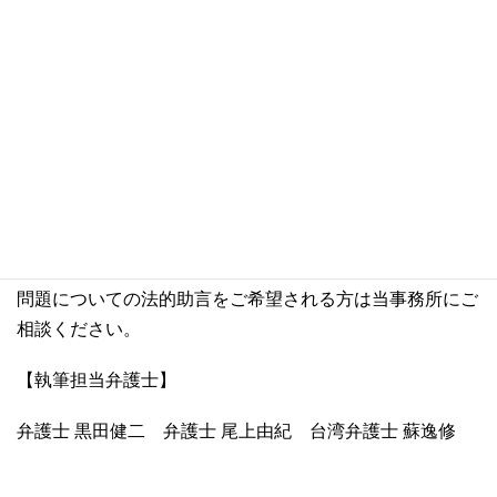
通信販売の返品問題は、実務上よく生じる消費紛争であ
る。紛争の発生を避けるため、通信販売業者は上記の規定
をしっかりと把握する必要がある。
＊本記事は、台湾ビジネス法務実務に関する一般的な情報
を提供するものであり、専門的な法的助言を提供するもの
ではありません。また、実際の法律の適用およびその影響
については、特定の事実関係によって大きく異なる可能性
があります。台湾ビジネス法務実務に関する具体的な法律
問題についての法的助言をご希望される方は当事務所にご
相談ください。
【執筆担当弁護士】
弁護士 黒田健二
弁護士 尾上由紀
台湾弁護士 蘇逸修