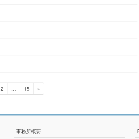
固
固
2
…
15
»
定
定
ペ
ペ
ー
ー
ジ
ジ
事務所概要