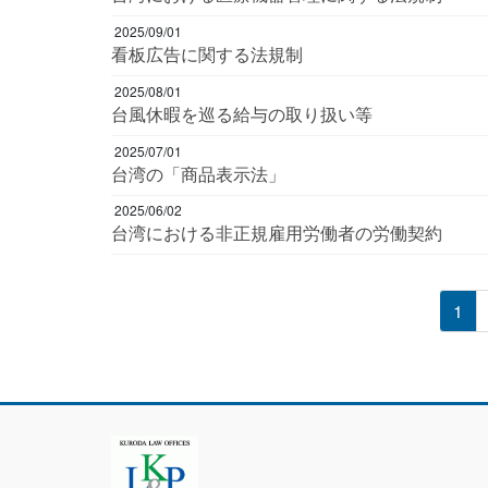
2025/09/01
看板広告に関する法規制
2025/08/01
台風休暇を巡る給与の取り扱い等
2025/07/01
台湾の「商品表示法」
2025/06/02
台湾における非正規雇用労働者の労働契約
投
固
1
定
稿
ペ
ー
の
ジ
ペ