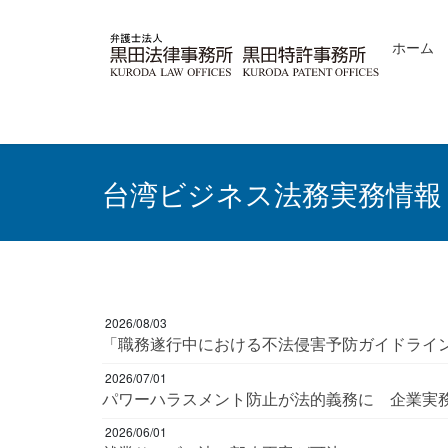
コ
ナ
ン
ビ
ホーム
テ
ゲ
ン
ー
ツ
シ
へ
ョ
ス
ン
キ
に
ッ
移
台湾ビジネス法務実務情報
プ
動
2026/08/03
「職務遂行中における不法侵害予防ガイドライ
2026/07/01
パワーハラスメント防止が法的義務に 企業実
2026/06/01