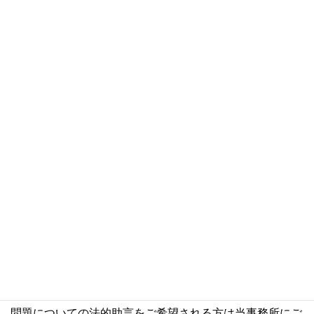
罪名の軽重および審級によって異なりますが、合計で5年
を超えてはなりません。
勾留は法律上、被告人の身体の自由を一時的に拘束するも
のにすぎず、被告人に罪があることを意味するものではあ
りません。とはいえ、近年、裁判所は勾留事件について厳
しい審査基準を採用しており、つまり、被告人の犯罪の嫌
疑が極めて高いと判断した場合に限り、裁判官は勾留を認
めるため、勾留される被告人が最終的に無罪判決を受けた
事件はそれほど多くありません。
＊本記事は、台湾ビジネス法務実務に関する一般的な情報
を提供するものであり、専門的な法的助言を提供するもの
ではありません。また、実際の法律の適用およびその影響
については、特定の事実関係によって大きく異なる可能性
があります。台湾ビジネス法務実務に関する具体的な法律
問題についての法的助言をご希望される方は当事務所にご