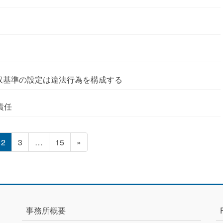
収基準の設定は違法行為を構成する
責任
固
固
固
2
3
…
15
»
定
定
定
ペ
ペ
ペ
ー
ー
ー
ジ
ジ
ジ
事務所概要