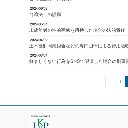
2024/06/03
台湾法上の訴願
2024/05/01
未成年者の性的画像を所持した場合の法的責任
2024/04/02
土木技師同業組合などの専門団体による費用徴
2024/03/01
好ましくない行為をSNSで唱道した場合の刑事
投
固
«
1
定
稿
ペ
ー
の
ジ
ペ