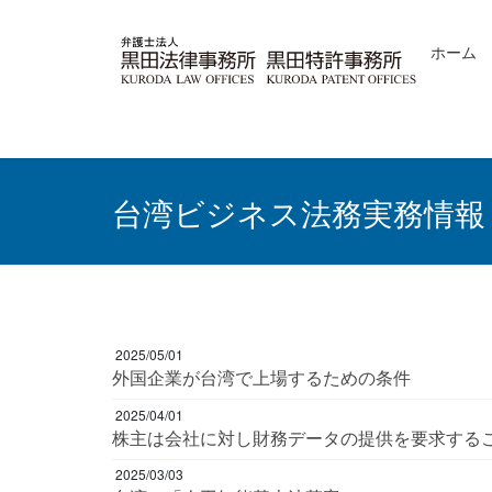
コ
ナ
ン
ビ
ホーム
テ
ゲ
ン
ー
ツ
シ
へ
ョ
ス
ン
キ
に
ッ
移
台湾ビジネス法務実務情報
プ
動
2025/05/01
外国企業が台湾で上場するための条件
2025/04/01
株主は会社に対し財務データの提供を要求する
2025/03/03