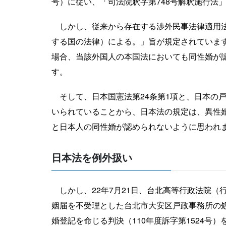
号）に従い、「司法院釈字第748号解釈施行法」
しかし、従来から存在する渉外民事法律適用法
する国の法律）による。」旨が規定されていま
場合、当該外国人の本国法においても同性婚が
す。
そして、日本国憲法第24条第1項と、日本の戸
いられていることから、日本法の規定は、異性
と日本人の同性婚が認められないように思われ
日本法を例外扱い
しかし、22年7月21日、台北高等行政法院（
姻届を不受理とした台北市大安区戸政事務所の処
婚登記を命じる判決（110年度訴字第1524号