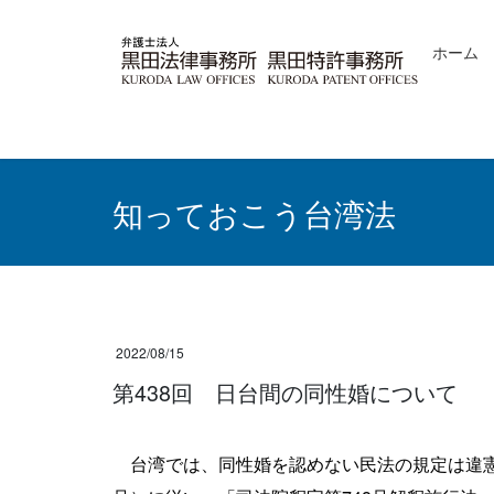
コ
ナ
ン
ビ
ホーム
テ
ゲ
ン
ー
ツ
シ
へ
ョ
ス
ン
キ
に
ッ
移
知っておこう台湾法
プ
動
2022/08/15
第438回 日台間の同性婚について
台湾では、同性婚を認めない民法の規定は違憲と