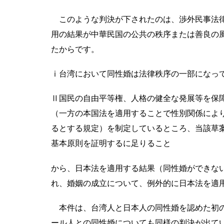
このような判決が下されたのは、渉外民事法律
用の結果が中華民国の公共の秩序または善良の
たからです。
ⅰ台湾において同性婚は法律秩序の一部になっ
Ⅱ国民の自由平等権、人格の健全な発展等を保障
（一方の本国法を適用することで性別関係によ
るとする規定）を制定しているところ、当該草
基本原則を証明するに足りること
から、日本法を適用する結果（同性婚ができな
れ、婚姻の成立について、例外的に日本法を適
本件は、台湾人と日本人の同性婚を認めた初の
ール人との同性婚についても同様の判決が出て