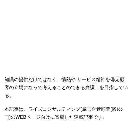
執筆者紹介
台湾弁護士 蘇 逸修
国立台湾大学法律学科、同大学院修士課程法律学科を卒業
後、台湾法務部調査局へ入局。数年間にわたり、尾行、捜
索などの危険な犯罪調査の任務を経て台湾の 板橋地方検
察庁において検察官の職を務める。犯罪調査課、法廷訴訟
課、刑事執行課などで検事としての業務経験を積む。専門
知識の提供だけではなく、情熱や サービス精神を備え顧
客の立場になって考えることのできる弁護士を目指してい
る。
本記事は、ワイズコンサルティング(威志企管顧問(股)公
司)のWEBページ向けに寄稿した連載記事です。