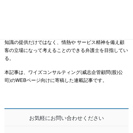
国立台湾大学法律学科、同大学院修士課程法律学科を卒業
後、台湾法務部調査局へ入局。数年間にわたり、尾行、捜
索などの危険な犯罪調査の任務を経て台湾の 板橋地方検
察庁において検察官の職を務める。犯罪調査課、法廷訴訟
課、刑事執行課などで検事としての業務経験を積む。専門
知識の提供だけではなく、情熱や サービス精神を備え顧
客の立場になって考えることのできる弁護士を目指してい
る。
本記事は、
ワイズコンサルティング(威志企管顧問(股)公
司)
のWEBページ向けに寄稿した連載記事です。
お気軽にお問い合わせください