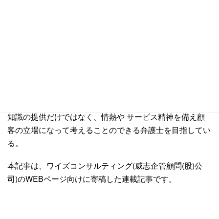
執筆者紹介
台湾弁護士 蘇 逸修
国立台湾大学法律学科、同大学院修士課程法律学科を卒業
後、台湾法務部調査局へ入局。数年間にわたり、尾行、捜
索などの危険な犯罪調査の任務を経て台湾の 板橋地方検
察庁において検察官の職を務める。犯罪調査課、法廷訴訟
課、刑事執行課などで検事としての業務経験を積む。専門
知識の提供だけではなく、情熱や サービス精神を備え顧
客の立場になって考えることのできる弁護士を目指してい
る。
本記事は、ワイズコンサルティング(威志企管顧問(股)公
司)のWEBページ向けに寄稿した連載記事です。