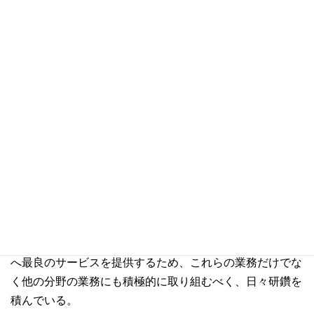
執筆者紹介
弁護士 尾上 由紀
早稲田大学法学部卒業。2007年黒田法律事務所に入所
後、企業買収、資本・業務提携に関する業務、海外取引に
関する業務、労務等の一般企業法務を中心として、幅広い
案件を手掛ける。主な取扱案件には、海外メーカーによる
日本メーカーの買収案件、日本の情報通信会社による海外
の情報通信会社への投資案件、国内企業の買収案件等があ
る。台湾案件についても多くの実務経験を持ち、日本企業
と台湾企業間の買収、資本・業務提携等の案件で、日本企
業のアドバイザー、代理人として携わった。クライアント
へ最良のサービスを提供するため、これらの業務だけでな
く他の分野の業務にも積極的に取り組むべく、日々研鑽を
積んでいる。