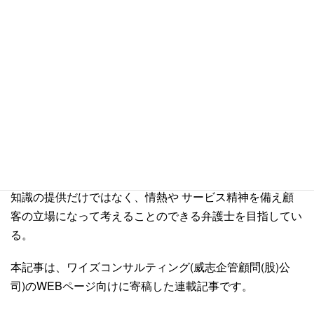
相談下さい。
執筆者紹介
台湾弁護士 蘇 逸修
国立台湾大学法律学科、同大学院修士課程法律学科を卒業
後、台湾法務部調査局へ入局。数年間にわたり、尾行、捜
索などの危険な犯罪調査の任務を経て台湾の 板橋地方検
察庁において検察官の職を務める。犯罪調査課、法廷訴訟
課、刑事執行課などで検事としての業務経験を積む。専門
知識の提供だけではなく、情熱や サービス精神を備え顧
客の立場になって考えることのできる弁護士を目指してい
る。
本記事は、ワイズコンサルティング(威志企管顧問(股)公
司)のWEBページ向けに寄稿した連載記事です。