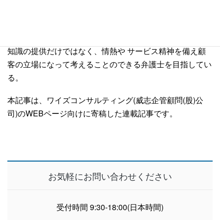
索などの危険な犯罪調査の任務を経て台湾の 板橋地方検
察庁において検察官の職を務める。犯罪調査課、法廷訴訟
課、刑事執行課などで検事としての業務経験を積む。専門
知識の提供だけではなく、情熱や サービス精神を備え顧
客の立場になって考えることのできる弁護士を目指してい
る。
本記事は、ワイズコンサルティング(威志企管顧問(股)公
司)のWEBページ向けに寄稿した連載記事です。
お気軽にお問い合わせください
受付時間 9:30-18:00(日本時間)