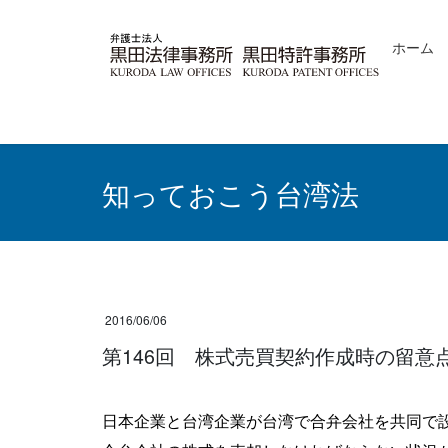
コ
ナ
ン
ビ
ホーム
テ
ゲ
ン
ー
ツ
シ
へ
ョ
ス
ン
キ
に
ッ
移
知っておこう台湾法
プ
動
2016/06/06
第146回 株式売買契約作成時の留意
日本企業と台湾企業が台湾で合弁会社を共同で