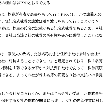
その理由は以下のとおりである。
渡は、株券所有者が裏書をもって行うものとし、かつ譲受人の
い。無記名式株券の譲渡は引き渡しをもって行うことができ
株券は、株主の氏名の記載がある記名式株券であるため、Ａ社
に、Ｂ社は当該Ｃ社の株券の所有権を確かに獲得したことにな
渡は、譲受人の氏名または名称および住所または居所を会社の
会社に対抗することはできない」と規定されており、株主名簿
の権利を主張できるか否かの対抗要件だけであって、株券譲渡
解できる。よってＢ社が株主名簿の変更をＢ社の支払いの前提
行した会社が自ら行うか、または当該会社が委託した株式事務
保有するＣ社の株式が66％にも達し、Ｃ社の内部作業に対し