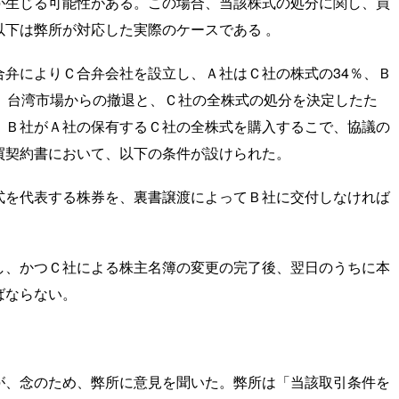
が生じる可能性がある。この場合、当該株式の処分に関し、買
下は弊所が対応した実際のケースである 。
弁によりＣ合弁会社を設立し、Ａ社はＣ社の株式の34％、Ｂ
、台湾市場からの撤退と、Ｃ社の全株式の処分を決定したた
、Ｂ社がＡ社の保有するＣ社の全株式を購入するこで、協議の
買契約書において、以下の条件が設けられた。
株式を代表する株券を、裏書譲渡によってＢ社に交付しなければ
し、かつＣ社による株主名簿の変更の完了後、翌日のうちに本
ばならない。
が、念のため、弊所に意見を聞いた。弊所は「当該取引条件を