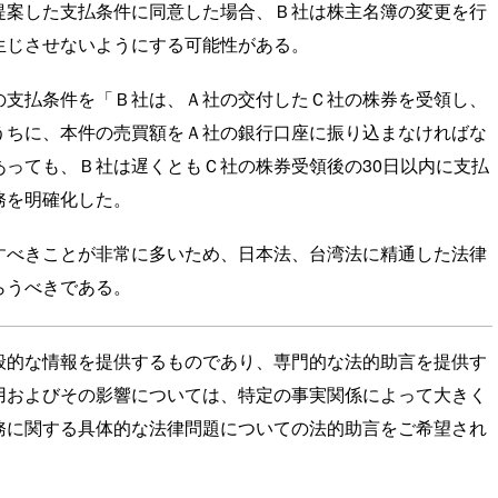
提案した支払条件に同意した場合、Ｂ社は株主名簿の変更を行
生じさせないようにする可能性がある。
の支払条件を「Ｂ社は、Ａ社の交付したＣ社の株券を受領し、
うちに、本件の売買額をＡ社の銀行口座に振り込まなければな
っても、Ｂ社は遅くともＣ社の株券受領後の30日以内に支払
務を明確化した。
すべきことが非常に多いため、日本法、台湾法に精通した法律
らうべきである。
般的な情報を提供するものであり、専門的な法的助言を提供す
用およびその影響については、特定の事実関係によって大きく
務に関する具体的な法律問題についての法的助言をご希望され