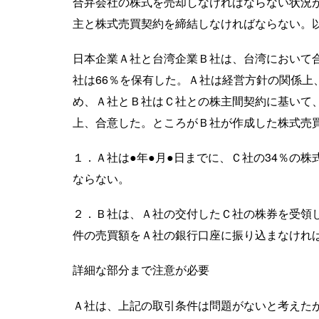
合弁会社の株式を売却しなければならない状況
主と株式売買契約を締結しなければならない。以
日本企業Ａ社と台湾企業Ｂ社は、台湾において合
社は66％を保有した。Ａ社は経営方針の関係上
め、Ａ社とＢ社はＣ社との株主間契約に基いて
上、合意した。ところがＢ社が作成した株式売
１．Ａ社は●年●月●日までに、Ｃ社の34％の
ならない。
２．Ｂ社は、Ａ社の交付したＣ社の株券を受領
件の売買額をＡ社の銀行口座に振り込まなけれ
詳細な部分まで注意が必要
Ａ社は、上記の取引条件は問題がないと考えた