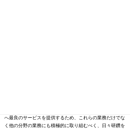
相談下さい。
執筆者紹介
弁護士 尾上 由紀
早稲田大学法学部卒業。2007年黒田法律事務所に入所
後、企業買収、資本・業務提携に関する業務、海外取引に
関する業務、労務等の一般企業法務を中心として、幅広い
案件を手掛ける。主な取扱案件には、海外メーカーによる
日本メーカーの買収案件、日本の情報通信会社による海外
の情報通信会社への投資案件、国内企業の買収案件等があ
る。台湾案件についても多くの実務経験を持ち、日本企業
と台湾企業間の買収、資本・業務提携等の案件で、日本企
業のアドバイザー、代理人として携わった。クライアント
へ最良のサービスを提供するため、これらの業務だけでな
く他の分野の業務にも積極的に取り組むべく、日々研鑽を