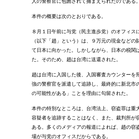
人の警察官に包囲されて捕まえられたのである
本件の概要は次のとおりである。
８月１日午前に与党（民主進歩党）のオフィス
（以下「趙」という）は、９万元の現金などの
て日本に向かった。しかしながら、日本の税関
た。そのため、趙は台湾に送還された。
趙は台湾に入国した後、入国審査カウンターを飛
強の警察官を派遣して追跡し、最終的に新北市
の可能性がある」ことを理由に勾留された。
本件の特別なところは、台湾法上、窃盗罪は重
容疑者を追跡することはなく、また、裁判所が
ある。多くのメディアの報道によれば、趙の窃
場が与党のオフィスだからである。