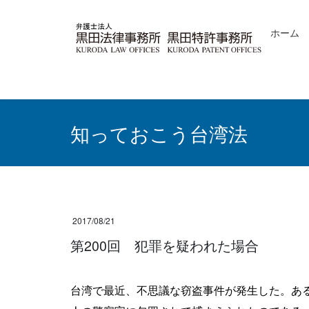
コ
ナ
ン
ビ
ホーム
テ
ゲ
ン
ー
ツ
シ
へ
ョ
ス
ン
キ
に
ッ
移
知っておこう台湾法
プ
動
2017/08/21
第200回 犯罪を疑われた場合
台湾で最近、不思議な窃盗事件が発生した。ある