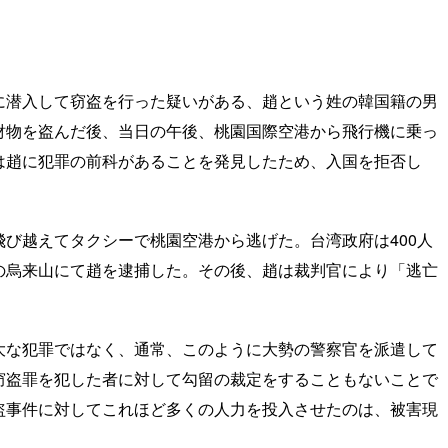
。
に潜入して窃盗を行った疑いがある、趙という姓の韓国籍の男
財物を盗んだ後、当日の午後、桃園国際空港から飛行機に乗っ
は趙に犯罪の前科があることを発見したため、入国を拒否し
び越えてタクシーで桃園空港から逃げた。台湾政府は400人
の烏来山にて趙を逮捕した。その後、趙は裁判官により「逃亡
大な犯罪ではなく、通常、このように大勢の警察官を派遣して
窃盗罪を犯した者に対して勾留の裁定をすることもないことで
盗事件に対してこれほど多くの人力を投入させたのは、被害現