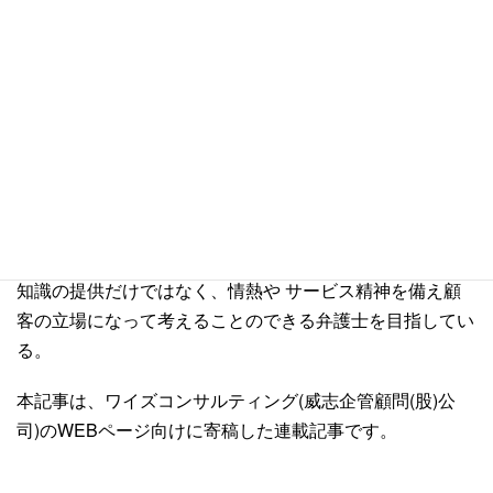
執筆者紹介
台湾弁護士 蘇 逸修
国立台湾大学法律学科、同大学院修士課程法律学科を卒業
後、台湾法務部調査局へ入局。数年間にわたり、尾行、捜
索などの危険な犯罪調査の任務を経て台湾の 板橋地方検
察庁において検察官の職を務める。犯罪調査課、法廷訴訟
課、刑事執行課などで検事としての業務経験を積む。専門
知識の提供だけではなく、情熱や サービス精神を備え顧
客の立場になって考えることのできる弁護士を目指してい
る。
本記事は、ワイズコンサルティング(威志企管顧問(股)公
司)のWEBページ向けに寄稿した連載記事です。