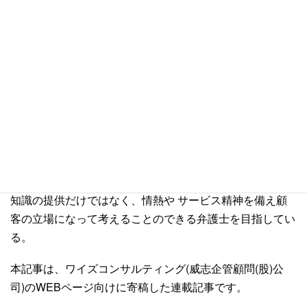
相談下さい。
執筆者紹介
台湾弁護士 蘇 逸修
国立台湾大学法律学科、同大学院修士課程法律学科を卒業
後、台湾法務部調査局へ入局。数年間にわたり、尾行、捜
索などの危険な犯罪調査の任務を経て台湾の 板橋地方検
察庁において検察官の職を務める。犯罪調査課、法廷訴訟
課、刑事執行課などで検事としての業務経験を積む。専門
知識の提供だけではなく、情熱や サービス精神を備え顧
客の立場になって考えることのできる弁護士を目指してい
る。
本記事は、ワイズコンサルティング(威志企管顧問(股)公
司)のWEBページ向けに寄稿した連載記事です。