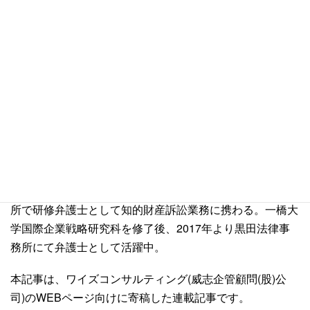
については、特定の事実関係によって大きく異なる可能性
があります。台湾ビジネス法務実務に関する具体的な法律
問題についての法的助言をご希望される方は当事務所にご
相談下さい。
執筆者紹介
台湾弁護士 鄭惟駿
陽明大学生命科学学部卒業後、台湾企業で特許技術者とし
て特許出願業務に従事した後、行政院原子能委員会核能研
究所での勤務を経験。弁護士資格取得後、台湾の法律事務
所で研修弁護士として知的財産訴訟業務に携わる。一橋大
学国際企業戦略研究科を修了後、2017年より黒田法律事
務所にて弁護士として活躍中。
本記事は、ワイズコンサルティング(威志企管顧問(股)公
司)のWEBページ向けに寄稿した連載記事です。