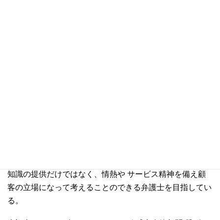
があります。台湾ビジネス法務実務に関する具体的な法律
問題についての法的助言をご希望される方は当事務所にご
相談下さい。
執筆者紹介
台湾弁護士 蘇 逸修
国立台湾大学法律学科、同大学院修士課程法律学科を卒業
後、台湾法務部調査局へ入局。数年間にわたり、尾行、捜
索などの危険な犯罪調査の任務を経て台湾の 板橋地方検
察庁において検察官の職を務める。犯罪調査課、法廷訴訟
課、刑事執行課などで検事としての業務経験を積む。専門
知識の提供だけではなく、情熱や サービス精神を備え顧
客の立場になって考えることのできる弁護士を目指してい
る。