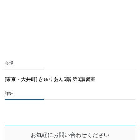
講師
当事務所パートナー弁護士 吉村誠
主催者
株式会社情報機構
会場
[東京・大井町] きゅりあん5階 第3講習室
詳細
お気軽にお問い合わせください