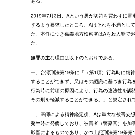
ある。
2019年7月3日、Aという男が切符を買わずに
するよう要求したところ、Aはそれを不満とし
た。本件につき嘉義地方検察署はAを殺人罪で起
た。
無罪の主な理由は以下のとおりである。
一、台湾刑法第19条に「（第1項）行為時に精
することができず、又はその認識に基づき行為
行為時に前項の原因により、行為の違法性を認
その刑を軽減することができる。」と規定され
二、医師による精神鑑定後、Aは重大な被害妄
発生時に発病しており、被害者（警察官）を加
影響によるものであり、かつ上記刑法第19条第