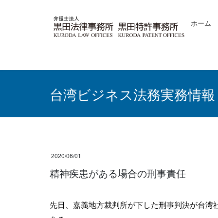
コ
ナ
ン
ビ
ホーム
テ
ゲ
ン
ー
ツ
シ
へ
ョ
ス
ン
キ
に
ッ
移
台湾ビジネス法務実務情報
プ
動
2020/06/01
精神疾患がある場合の刑事責任
先日、嘉義地方裁判所が下した刑事判決が台湾