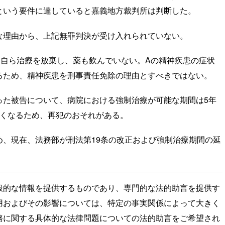
という要件に達していると嘉義地方裁判所は判断した。
な理由から、上記無罪判決が受け入れられていない。
に自ら治療を放棄し、薬も飲んでいない。Aの精神疾患の症状
るため、精神疾患を刑事責任免除の理由とすべきではない。
った被告について、病院における強制治療が可能な期間は5年
なくなるため、再犯のおそれがある。
、現在、法務部が刑法第19条の改正および強制治療期間の延
般的な情報を提供するものであり、専門的な法的助言を提供す
用およびその影響については、特定の事実関係によって大きく
務に関する具体的な法律問題についての法的助言をご希望され