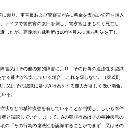
電車に乗り、車掌長および警察官がAに料金を支払い切符を購入
て、ナイフで警察官の腹部を刺し、警察官はまもなく死亡し
訴したが、嘉義地方裁判所は20年4月末に無罪判決を下し
神障害又はその他の知的障害により、その行為の違法性を認識
をする能力が欠如している場合、これを罰しない。（第2項）
識し又はその認識に基づき行為をする能力が著しく低い場合、
ている。
想症状などの精神疾患を有していることが判明し、しかも本件
害者と誤認していた。よって、Aの犯罪行為はその精神疾患の
1項の「その行為の違法性を認識することができず、又はその