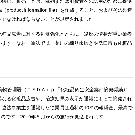
の供給、販売、寄贈、陳列または消費者への試用のために提供
uct information file）を作成すること、およびその製造
させなければならないことが規定されました。
化粧品広告に対する処罰強化とともに、違反の情状が重い業者
います。なお、新法では、薬用の練り歯磨きや洗口液も化粧品
。
薬物管理署（ＴＦＤＡ）が「化粧品衛生安全案件摘発奨励弁
異なる化粧品広告や、治療効果の表示が通報によって摘発され
違法事業主を通報した従業員は過料の10％の報奨金、最高で
ものです。2019年５月からの施行が見込まれます。