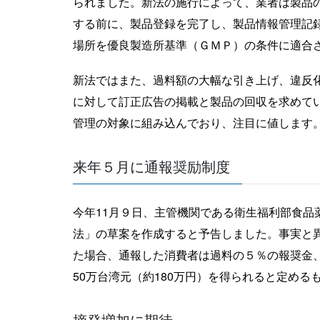
られました。新法の施行によって、業者は製品
する前に、製品登録を完了し、製品情報管理記録（prod
場所を優良製造所基準（ＧＭＰ）の条件に適合
新法ではまた、過料額の大幅な引き上げ、違反
に対して訂正広告の掲載と製品の回収を求めて
管理の対象に組み込んでおり、注目に値します
来年５月に通報奨励制度
今年11月９日、主管機関である衛生福利部食品
法」の草案を作成すると予告しました。事実と
た場合、通報した消費者は過料の５％の報奨金、
50万台湾元（約180万円）を得られると定める
摘発増加に期待