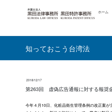
コ
ナ
ン
ビ
ホーム
テ
ゲ
ン
ー
ツ
シ
へ
ョ
ス
ン
キ
に
ッ
移
知っておこう台湾法
プ
動
2018/12/17
第263回 虚偽広告通報に対する報奨
今年４月10日、化粧品衛生管理条例の改正案が