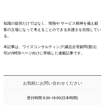
索などの危険な犯罪調査の任務を経て台湾の 板橋地方検
察庁において検察官の職を務める。犯罪調査課、法廷訴訟
課、刑事執行課などで検事としての業務経験を積む。専門
知識の提供だけではなく、情熱や サービス精神を備え顧
客の立場になって考えることのできる弁護士を目指してい
る。
本記事は、ワイズコンサルティング(威志企管顧問(股)公
司)のWEBページ向けに寄稿した連載記事です。
お気軽にお問い合わせください
受付時間 9:30-18:00(日本時間)