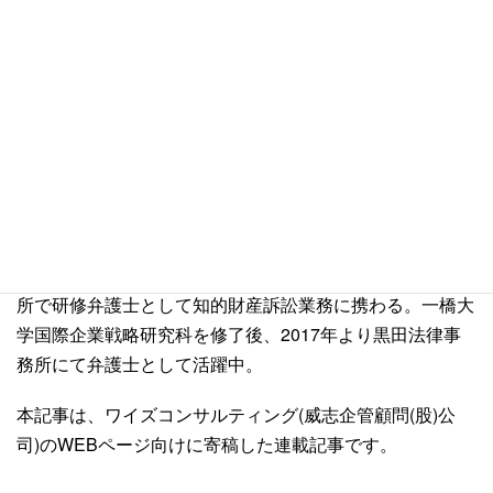
があります。台湾ビジネス法務実務に関する具体的な法律
問題についての法的助言をご希望される方は弊事務所にご
相談下さい。
執筆者紹介
台湾弁護士 鄭惟駿
陽明大学生命科学学部卒業後、台湾企業で特許技術者とし
て特許出願業務に従事した後、行政院原子能委員会核能研
究所での勤務を経験。弁護士資格取得後、台湾の法律事務
所で研修弁護士として知的財産訴訟業務に携わる。一橋大
学国際企業戦略研究科を修了後、2017年より黒田法律事
務所にて弁護士として活躍中。
本記事は、ワイズコンサルティング(威志企管顧問(股)公
司)のWEBページ向けに寄稿した連載記事です。