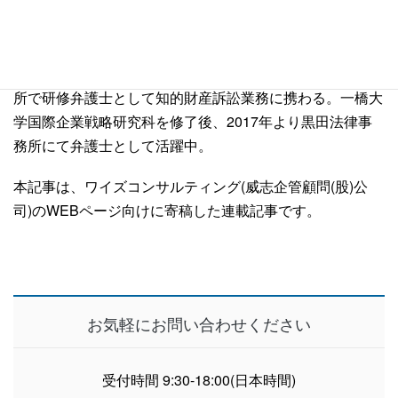
陽明大学生命科学学部卒業後、台湾企業で特許技術者とし
て特許出願業務に従事した後、行政院原子能委員会核能研
究所での勤務を経験。弁護士資格取得後、台湾の法律事務
所で研修弁護士として知的財産訴訟業務に携わる。一橋大
学国際企業戦略研究科を修了後、2017年より黒田法律事
務所にて弁護士として活躍中。
本記事は、ワイズコンサルティング(威志企管顧問(股)公
司)のWEBページ向けに寄稿した連載記事です。
お気軽にお問い合わせください
受付時間 9:30-18:00(日本時間)