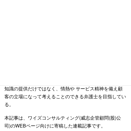
問題についての法的助言をご希望される方は弊事務所にご
相談下さい。
執筆者紹介
台湾弁護士 蘇 逸修
国立台湾大学法律学科、同大学院修士課程法律学科を卒業
後、台湾法務部調査局へ入局。数年間にわたり、尾行、捜
索などの危険な犯罪調査の任務を経て台湾の 板橋地方検
察庁において検察官の職を務める。犯罪調査課、法廷訴訟
課、刑事執行課などで検事としての業務経験を積む。専門
知識の提供だけではなく、情熱や サービス精神を備え顧
客の立場になって考えることのできる弁護士を目指してい
る。
本記事は、ワイズコンサルティング(威志企管顧問(股)公
司)のWEBページ向けに寄稿した連載記事です。