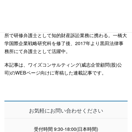
陽明大学生命科学学部卒業後、台湾企業で特許技術者とし
て特許出願業務に従事した後、行政院原子能委員会核能研
究所での勤務を経験。弁護士資格取得後、台湾の法律事務
所で研修弁護士として知的財産訴訟業務に携わる。一橋大
学国際企業戦略研究科を修了後、2017年より黒田法律事
務所にて弁護士として活躍中。
本記事は、ワイズコンサルティング(威志企管顧問(股)公
司)のWEBページ向けに寄稿した連載記事です。
お気軽にお問い合わせください
受付時間 9:30-18:00(日本時間)