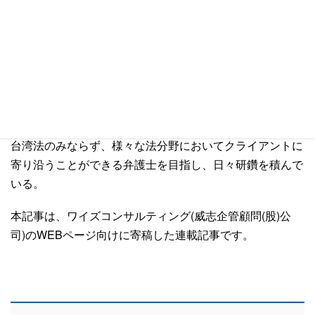
高校時代に参加した弁護士の講演がきっかけとなり、国際
的に活躍できる法曹を志す。
高校卒業後、台湾の大学に進学し中国語の習得並びに国際
感覚の涵養に励む。
在学中は積極的に日台比較法研究会への参加、現地の法律
事務所でのインターン等を通して自身の法律知識を深め
た。
台湾法のみならず、様々な法分野においてクライアントに
寄り沿うことができる弁護士を目指し、日々研鑽を積んで
いる。
本記事は、
ワイズコンサルティング(威志企管顧問(股)公
司)
のWEBページ向けに寄稿した連載記事です。