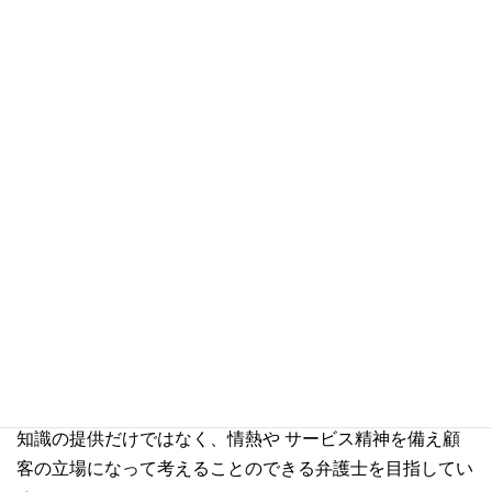
ではありません。また、実際の法律の適用およびその影響
については、特定の事実関係によって大きく異なる可能性
があります。台湾ビジネス法務実務に関する具体的な法律
問題についての法的助言をご希望される方は当事務所にご
相談下さい。
執筆者紹介
台湾弁護士 蘇 逸修
国立台湾大学法律学科、同大学院修士課程法律学科を卒業
後、台湾法務部調査局へ入局。数年間にわたり、尾行、捜
索などの危険な犯罪調査の任務を経て台湾の 板橋地方検
察庁において検察官の職を務める。犯罪調査課、法廷訴訟
課、刑事執行課などで検事としての業務経験を積む。専門
知識の提供だけではなく、情熱や サービス精神を備え顧
客の立場になって考えることのできる弁護士を目指してい