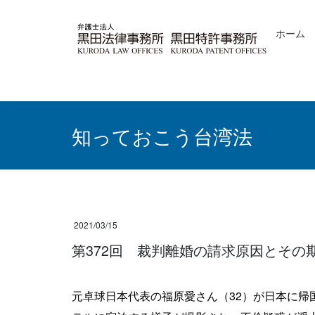
コ
ナ
ン
ビ
ホーム
テ
ゲ
ン
ー
ツ
シ
へ
ョ
ス
ン
キ
に
ッ
移
知っておこう台湾法
プ
動
2021/03/15
第372回 裁判離婚の請求原因とその
元卓球日本代表の福原愛さん（32）が日本に帰