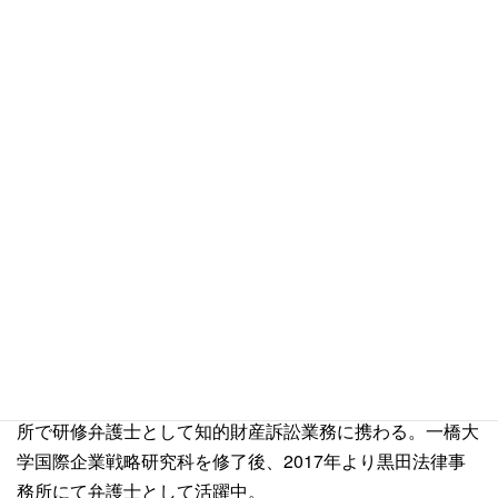
＊本記事は、台湾ビジネス法務実務に関する一般的な情報
を提供するものであり、専門的な法的助言を提供するもの
ではありません。また、実際の法律の適用およびその影響
については、特定の事実関係によって大きく異なる可能性
があります。台湾ビジネス法務実務に関する具体的な法律
問題についての法的助言をご希望される方は弊事務所にご
相談下さい。
執筆者紹介
台湾弁護士 鄭惟駿
陽明大学生命科学学部卒業後、台湾企業で特許技術者とし
て特許出願業務に従事した後、行政院原子能委員会核能研
究所での勤務を経験。弁護士資格取得後、台湾の法律事務
所で研修弁護士として知的財産訴訟業務に携わる。一橋大
学国際企業戦略研究科を修了後、2017年より黒田法律事
務所にて弁護士として活躍中。