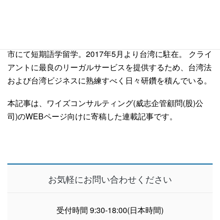
弁護士 福田 優二
大学時代に旅行で訪れて以来、台湾に興味を持ち、台湾に
関連する仕事を希望するに至る。 司法修習修了後、高雄
市にて短期語学留学。2017年5月より台湾に駐在。 クライ
アントに最良のリーガルサービスを提供するため、台湾法
および台湾ビジネスに熟練すべく日々研鑽を積んでいる。
本記事は、ワイズコンサルティング(威志企管顧問(股)公
司)のWEBページ向けに寄稿した連載記事です。
お気軽にお問い合わせください
受付時間 9:30-18:00(日本時間)