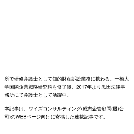
問題についての法的助言をご希望される方は弊事務所にご
相談下さい。
執筆者紹介
台湾弁護士 鄭惟駿
陽明大学生命科学学部卒業後、台湾企業で特許技術者とし
て特許出願業務に従事した後、行政院原子能委員会核能研
究所での勤務を経験。弁護士資格取得後、台湾の法律事務
所で研修弁護士として知的財産訴訟業務に携わる。一橋大
学国際企業戦略研究科を修了後、2017年より黒田法律事
務所にて弁護士として活躍中。
本記事は、
ワイズコンサルティング(威志企管顧問(股)公
司)
のWEBページ向けに寄稿した連載記事です。