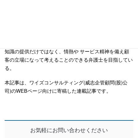
国立台湾大学法律学科、同大学院修士課程法律学科を卒業
後、台湾法務部調査局へ入局。数年間にわたり、尾行、捜
索などの危険な犯罪調査の任務を経て台湾の 板橋地方検
察庁において検察官の職を務める。犯罪調査課、法廷訴訟
課、刑事執行課などで検事としての業務経験を積む。専門
知識の提供だけではなく、情熱や サービス精神を備え顧
客の立場になって考えることのできる弁護士を目指してい
る。
本記事は、ワイズコンサルティング(威志企管顧問(股)公
司)のWEBページ向けに寄稿した連載記事です。
お気軽にお問い合わせください