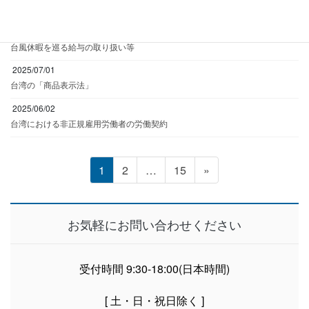
看板広告に関する法規制
2025/08/01
台風休暇を巡る給与の取り扱い等
2025/07/01
台湾の「商品表示法」
2025/06/02
台湾における非正規雇用労働者の労働契約
投
固
固
固
1
2
…
15
»
定
定
定
稿
ペ
ペ
ペ
ー
ー
ー
の
お気軽にお問い合わせください
ジ
ジ
ジ
ペ
受付時間 9:30-18:00(日本時間)
ー
[ 土・日・祝日除く ]